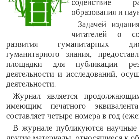
содействие ра
образования и нау
Задачей издани
читателей о со
развития гуманитарных дис
гуманитарного знания, предостав
площадки для публикации рез
деятельности и исследований, осу
деятельности.
Журнал является продолжающим
имеющим печатного эквивалента
составляет четыре номера в год (еже
В журнале публикуются научные 
другие материалы, относящиеся к об