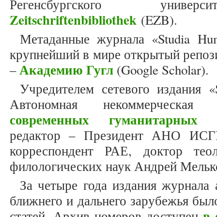
Регенсбургского унив
Zeitschriftenbibliothek
(EZB).
Метаданные журнала «Studia Hum
крупнейший в мире открытый репоз
Академию Гугл
–
(Google Scholar).
Учредителем сетевого издания «S
Автономная некоммерческая
современных гуманитарных и
редактор – Президент АНО ИСГ
корреспондент РАЕ, доктор теол
филологических наук Андрей Мельк
За четыре года издания журнала 
ближнего и дальнего зарубежья был
в 
статей. Архив номеров доступен