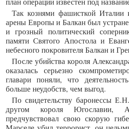
план операции известен под названи
Так кознями фашисткой Италии 
арены Европы и Балкан был устране
и грозный политический соперни
памяти Святого Апостола и Еванг
небесного покровителя Балкан и Гре
После убийства короля Александр
оказалась серьезно скомпромети
главари поняли, что деятельнос
больше неудобств, чем выгод.
По свидетельству баронессы Е.Н
другом короля Югославии, 
предчувствовал свою скорую гибе
Марселе убил террорист, он целым