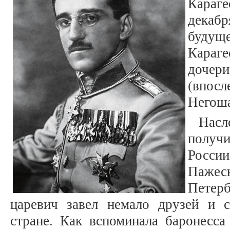
Караг
дека
будущ
Караге
дочер
(впосл
Негош
Насл
получи
России
Паже
Петер
царевич завел немало друзей и 
стране. Как вспоминала баронесса