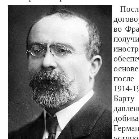
Посл
догово
во Фра
полу
инос
обеспе
основ
после
1914-
Барт
давлен
добив
Герма
усту