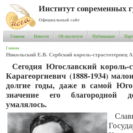
Институт современных 
Официальный сайт
Главная
Новости
Об институте
Публикации
Пар
Вы здесь
Главная
Никольский Е.В. Сербский король-страстотерпец А
Сегодня Югославский король-с
Карагеоргиевич (1888-1934) малои
долгие годы, даже в самой Юго
значение его благородной д
умалялось.
Сла
Гос