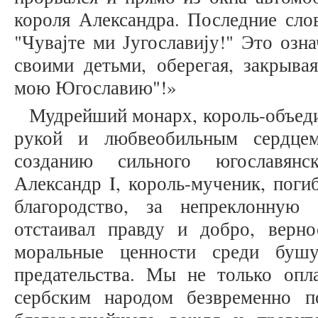
короля Александра. Последние сло
"Чувајте ми Југославију!" Это озна
своими детьми, оберегая, закрыва
мою Югославию"!»
Мудрейший монарх, король-объеди
рукой и любвеобильным сердце
созданию сильного югославянск
Александр I, король-мученик, поги
благородство, за непреклонную
отстаивал правду и добро, верн
моральные ценности среди буш
предательства. Мы не только опл
сербским народом безвременно п