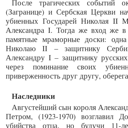
После трагических событий ок
(Загранице) и Сербская Церкви на
убиенных Государей Николая II М
Александра I. Тогда же вход же в
памятные мраморные доски: одна
Николаю II – защитнику Серби
Александру I – защитнику русских
через поминание своих убиен
приверженность друг другу, 
Наследники
Августейший сын короля Александр
Петром, (1923-1970) возглавил Д
убийства отца, но будучи 11-л