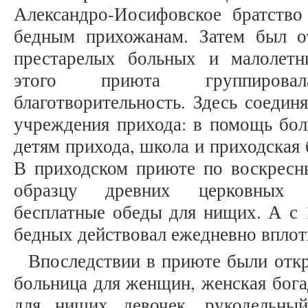
Александро-Иосифовское братств
бедным прихожанам. Затем был о
престарелых больных и малолет
этого приюта группирова
благотворительность. Здесь соедин
учреждения прихода: в помощь бол
детям прихода, школа и приходская 
В приходском приюте по воскрес
образцу древних церковных т
бесплатные обеды для нищих. А с 1
бедных действовал ежедневно вплоть
Впоследствии в приюте были отк
больница для женщин, женская бога
для нищих девочек, рукодельны