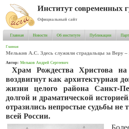
Институт современных 
Официальный сайт
Главная
Новости
Об институте
Публикации
Пар
Вы здесь
Главная
Мельков А.С. Здесь служили страдальцы за Веру –
Автор:
Мельков Андрей Сергеевич
Храм Рождества Христова на
воздвигнут как архитектурная д
жизни целого района Санкт-Пе
долгой и драматической историей,
отразились непростые судьбы не т
всей России.
Бол