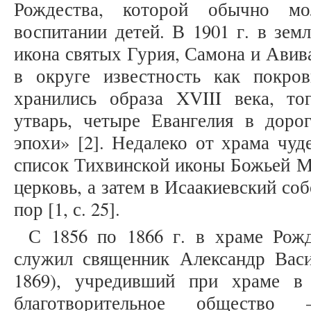
Рождества, которой обычно м
воспитании детей. В 1901 г. в зем
икона святых Гурия, Самона и Авив
в округе известность как покро
хранились образа XVIII века, то
утварь, четыре Евангелия в дорог
эпохи» [2]. Недалеко от храма чу
список Тихвинской иконы Божьей М
церковь, а затем в Исаакиевский соб
пор [1, с. 25].
С 1856 по 1866 г. в храме Рож
служил священник Александр Васи
1869), учредивший при храме в
благотворительное общество –