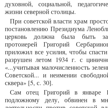
духовной, социальной, педагогич
жизни северной столицы.
При советской власти храм просто
постановлению Президиума Ленобли
церковь должна была быть зак
протоиерей Григорий Сербарин
приложил все усилия, чтобы спаст
разрушен летом 1934 г. с циничн
«...учитывая малочисленность зеле
Советской... и неимении свободно
сквера» [5, с. 30].
Сам отец Григорий в январе 1
подложному делу, обвинен в мн
деятельности против советской в