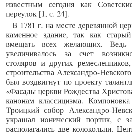
известным сегодня как Советск
переулок [1, с. 24].
В 1781 г. на месте деревянной це
каменное здание, так как стары
вмещать всех желающих. Ведь 
увеличивалось за счет возникн
столяров и других ремесленников
строительства Александро-Невског
был воздвигнут по проекту талантл
«Фасады церкви Рождества Христова
канонам классицизма. Компоновка
Троицкий собор Александро-Невс
украшал ионический портик, с з
располагались две колокольни. Це