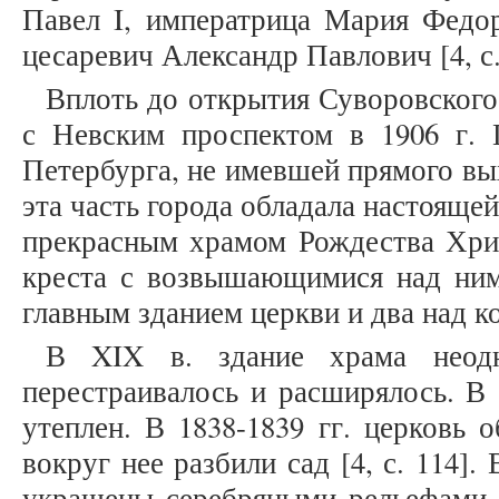
Павел I, императрица Мария Федор
цесаревич Александр Павлович [4, с.
Вплоть до открытия Суворовского
с Невским проспектом в 1906 г. 
Петербурга, не имевшей прямого вых
эта часть города обладала настояще
прекрасным храмом Рождества Хри
креста с возвышающимися над ним
главным зданием церкви и два над к
В XIX в. здание храма неодно
перестраивалось и расширялось. В 
утеплен. В 1838-1839 гг. церковь о
вокруг нее разбили сад [4, с. 114].
украшены серебряными рельефами. 