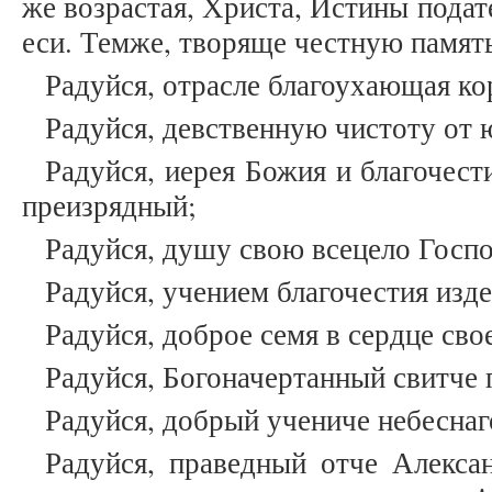
же возрастая, Христа, Истины подат
еси. Темже, творяще честную память
Радуйся, отрасле благоухающая ко
Радуйся, девственную чистоту от
Радуйся, иерея Божия и благочест
преизрядный;
Радуйся, душу свою всецело Госп
Радуйся, учением благочестия изд
Радуйся, доброе семя в сердце сво
Радуйся, Богоначертанный свитче 
Радуйся, добрый учениче небеснаг
Радуйся, праведный отче Алекса