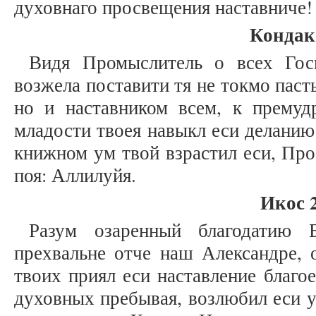
духовнаго просвещения наставниче!
Кондак
Видя Промыслитель о всех Гос
возжела поставити тя не токмо пас
но и наставником всем, к премуд
младости твоея навыкл еси деланию
книжном ум твой взрастил еси, Пр
поя: Аллилуйя.
Икос 
Разум озаренный благодатию
прехвальне отче наш Александре, 
твоих приял еси наставление благо
духовных пребывая, возлюбил еси у