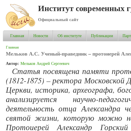
Институт современных 
Официальный сайт
Главная
Новости
Об институте
Публикации
Пар
Вы здесь
Главная
Мельков А.С. Ученый-праведник – протоиерей Алек
Автор:
Мельков Андрей Сергеевич
Статья посвящена памяти прото
(1812-1875) – ректора Московской 
Церкви, историка, археографа, бог
анализируется научно-педаго
деятельность отца Александра че
святой жизни, которую можно на
Протоиерей Александр Горский