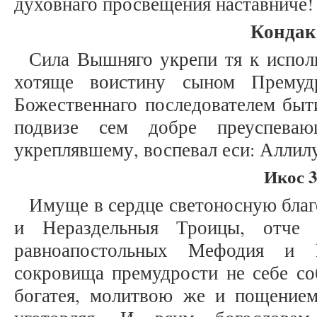
духовнаго просвещения наставниче!
Кондак
Сила Вышняго укрепи тя к испол
хотяще воистину сыном Премуд
Божественнаго последователем быт
подвизе сем добре преуспеваю
укреплявшему, воспевал еси: Аллил
Икос 3
Имуще в сердце светоносную бла
и Нераздельныя Троицы, отче 
равноапостольных Мефодия и К
сокровища премудрости не себе со
богатея, молитвою же и пощение