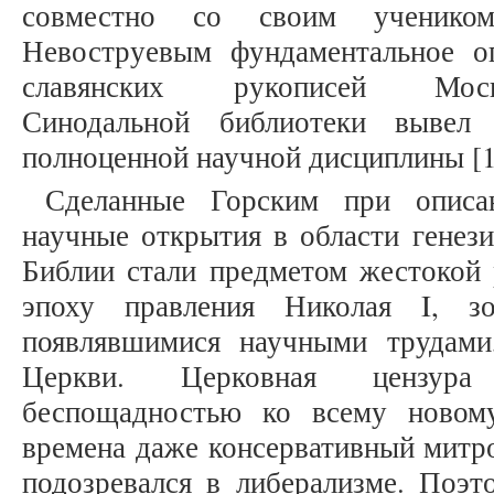
совместно со своим ученико
Невоструевым фундаментальное о
славянских рукописей Моск
Синодальной библиотеки вывел
полноценной научной дисциплины [1
Сделанные Горским при описан
научные открытия в области генези
Библии стали предметом жестокой 
эпоху правления Николая I, з
появлявшимися научными трудами
Церкви. Церковная цензура
беспощадностью ко всему новом
времена даже консервативный митр
подозревался в либерализме. Поэ