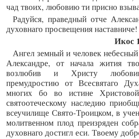
чад твоих, любовию ти присно взы
Радуйся, праведный отче Алекса
духовнаго просвещения наставниче!
Икос 
Ангел земный и человек небесный
Александре, от начала жития тв
возлюбив и Христу любовию
премудростию от Всесвятаго Ду
многих бо во истине Христовой
святоотеческому наследию приобщи
всеучилище Свято-Троицком, в учен
молитвенном плод преизряден собр
духовнаго достигл еси. Твоему доб