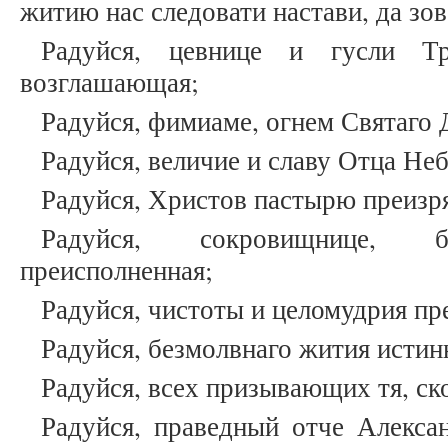
житию нас следовати настави, да зов
Радуйся, цевнице и гусли Т
возглашающая;
Радуйся, фимиаме, огнем Святаго
Радуйся, величие и славу Отца Не
Радуйся, Христов пастырю преизр
Радуйся, сокровищнице, б
преисполненная;
Радуйся, чистоты и целомудрия п
Радуйся, безмолвнаго жития исти
Радуйся, всех призывающих тя, с
Радуйся, праведный отче Алекса