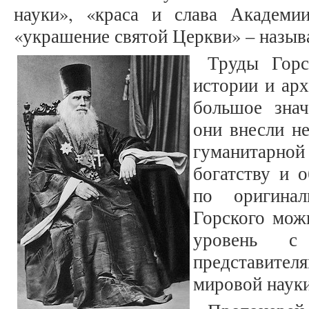
науки», «краса и слава Академии
«украшение святой Церкви» – называл
Труды Горс
истории и ар
большое знач
они внесли н
гуманитарн
богатству и 
по оригинал
Горского мож
уровень с
представит
мировой науки