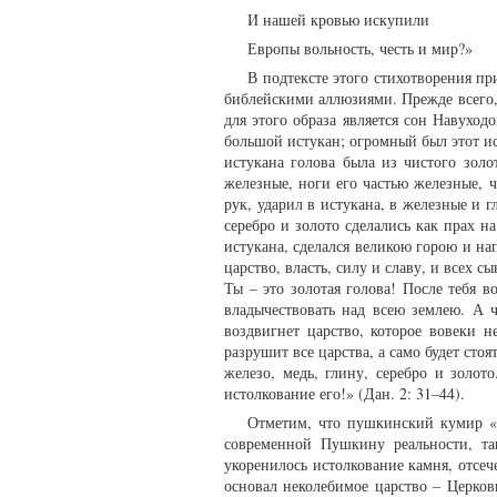
И нашей кровью искупили
Европы вольность, честь и мир?»
В подтексте этого стихотворения пр
библейскими аллюзиями. Прежде всего,
для этого образа является сон Навуход
большой истукан; огромный был этот ис
истукана голова была из чистого золот
железные, ноги его частью железные, ч
рук, ударил в истукана, в железные и г
серебро и золото сделались как прах на
истукана, сделался великою горою и на
царство, власть, силу и славу, и всех 
Ты – это золотая голова! После тебя во
владычествовать над всею землею. А 
воздвигнет царство, которое вовеки н
разрушит все царства, а само будет стоя
железо, медь, глину, серебро и золот
истолкование его!» (Дан. 2: 31–44).
Отметим, что пушкинский кумир «т
современной Пушкину реальности, та
укоренилось истолкование камня, отсе
основал неколебимое царство – Церков