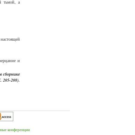
й тьмой, а
 настоящей
зерцание и
в сборнике
. 205-208
).