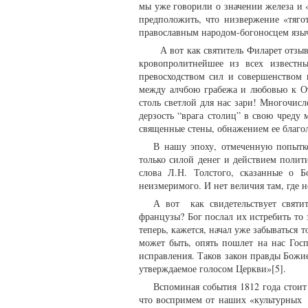
мы уже говорили о значении железа и 
предположить, что низвержение «тяго
православным народом-богоносцем языч
А вот как святитель Филарет отзы
кровопролитнейшее из всех известн
превосходством сил и совершенством 
между алчбою грабежа и любовью к Оте
столь светлой для нас зари! Многочис
дерзость “врага столиц” в свою чреду 
священные стены, обнажением ее благол
В нашу эпоху, отмеченную попытк
только силой денег и действием поли
слова Л.Н. Толстого, сказанные о 
неизмеримого. И нет величия там, где н
А вот как свидетельствует святи
французы? Бог послал их истребить то 
теперь, кажется, начал уже забываться т
может быть, опять пошлет на нас Гос
исправления. Таков закон правды Божией
утверждаемое голосом Церкви»[5].
Вспоминая события 1812 года стоит
что воспримем от наших «культурных 