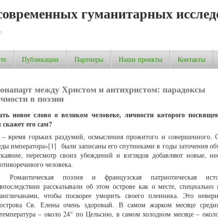
современных гуманитарных исслед
т
те
Публикации
Партнеры
Наши проекты
Контакты
Бонапарт между Христом и антихристом: парадоксы
чности в поэзии
ть новое слово о великом человеке, личности которого посвящен
 скажет его сам?
 – время горьких раздумий, осмысления прожитого и совершенного. 
еды императора»[1] были записаны его спутниками в годы заточения об
скаяние, пересмотр своих убеждений и взглядов добавляют новые, н
отиворечивого человека.
Романтическая поэзия и французская патриотическая исто
впоследствии рассказывали об этом острове как о месте, специально
англичанами, чтобы поскорее уморить своего пленника. Это невер
острова Св. Елены очень здоровый. В самом жарком месяце средн
температура – около 24° по Цельсию, в самом холодном месяце – около 