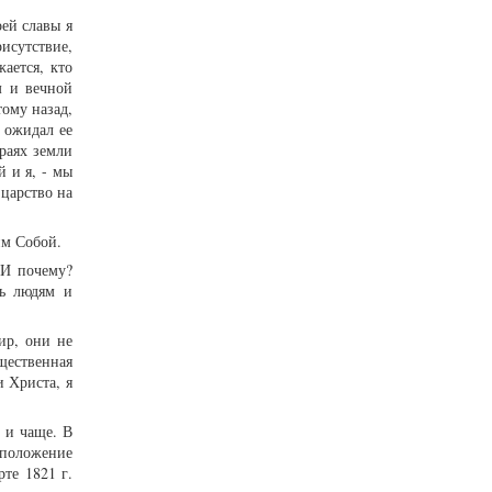
оей славы я
исутствие,
жается, кто
м и вечной
тому назад,
н ожидал ее
раях земли
 и я, - мы
 царство на
им Собой.
 И почему?
ть людям и
ир, они не
щественная
и Христа, я
е и чаще. В
 положение
те 1821 г.