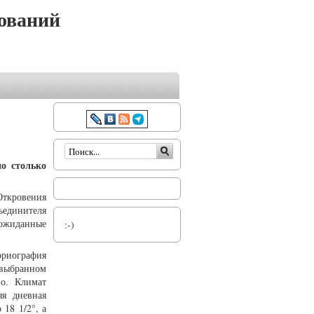
ований
Форма поиска
о столько
Откровения
ъединителя
еожиданные
:-)
риография
 выбранном
но. Климат
яя дневная
18 1/2°, а