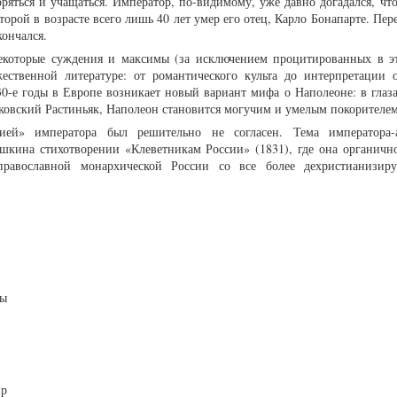
яться и учащаться. Император, по-видимому, уже давно догадался, что 
оторой в возрасте всего лишь 40 лет умер его отец, Карло Бонапарте. Пер
кончался.
некоторые суждения и максимы (за исключением процитированных в эт
ственной литературе: от романтического культа до интерпретации о
30-е годы в Европе возникает новый вариант мифа о Наполеоне: в глаз
аковский Растиньяк, Наполеон становится могучим и умелым покорителе
ей» императора был решительно не согласен. Тема императора-а
шкина стихотворении «Клеветникам России» (1831), где она органично
равославной монархической России со все более дехристианизир
вы
ир