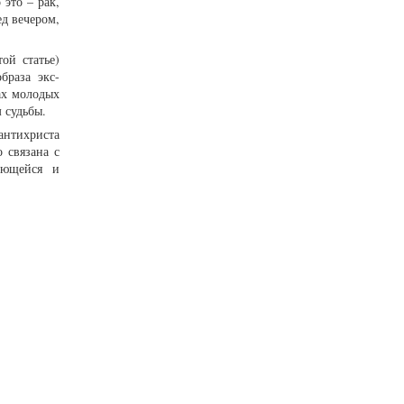
это – рак,
ед вечером,
ой статье)
браза экс-
ах молодых
м судьбы.
нтихриста
 связана с
ующейся и