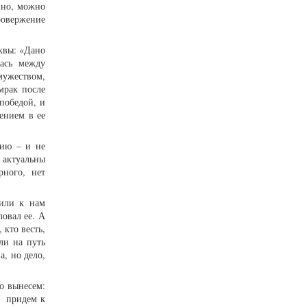
нно, можно
ровержение
квы: «Дано
лась между
мужеством,
мрак после
победой, и
ением в ее
рию – и не
 актуальны
рного, нет
дили к нам
ловал ее. А
 кто весть,
ли на путь
а, но дело,
о вынесем:
, придем к