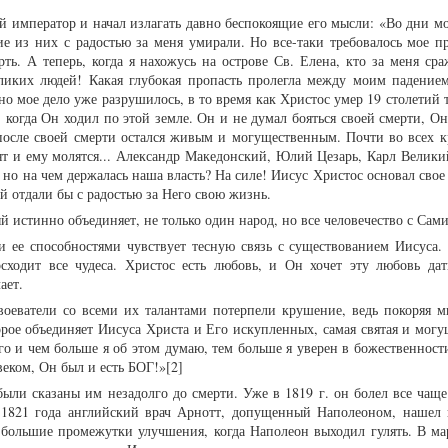
й император и начал излагать давно беспокоящие его мысли: «Во дни м
ие из них с радостью за меня умирали. Но все-таки требовалось мое пр
ть. А теперь, когда я нахожусь на острове Св. Елена, кто за меня сра
еликих людей! Какая глубокая пропасть пролегла между моим падение
но мое дело уже разрушилось, в то время как Христос умер 19 столетий 
, когда Он ходил по этой земле. Он и не думал бояться своей смерти, О
после своей смерти остался живым и могущественным. Почти во всех к
т и ему молятся... Александр Македонский, Юлий Цезарь, Карл Великий
но на чем держалась наша власть? На силе! Иисус Христос основал свое
й отдали бы с радостью за Него свою жизнь.
ый истинно объединяет, не только один народ, но все человечество с Сам
и ее способностями чувствует тесную связь с существованием Иисуса.
осходит все чудеса. Христос есть любовь, и Он хочет эту любовь да
ает.
воеватели со всеми их талантами потерпели крушение, ведь покоряя м
орое объединяет Иисуса Христа и Его искупленных, самая святая и могу
его и чем больше я об этом думаю, тем больше я уверен в божественност
овеком, Он был и есть БОГ!»[2]
были сказаны им незадолго до смерти. Уже в 1819 г. он болел все чащ
ле 1821 года английский врач Арнотт, допущенный Наполеоном, нашел
 большие промежутки улучшения, когда Наполеон выходил гулять. В мар