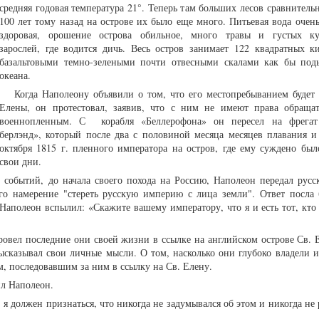
средняя годовая температура 21°. Теперь там больших лесов сравнитель
100 лет тому назад на острове их было еще много. Питьевая вода очень
здоровая, орошение острова обильное, много травы и густых кус
зарослей, где водится дичь. Весь остров занимает 122 квадратных к
базальтовыми темно-зелеными почти отвесными скалами как бы под
океана.
Когда Наполеону объявили о том, что его местопребыванием будет 
Елены, он протестовал, заявив, что с ним не имеют права обращат
военнопленным. С корабля «Беллерофона» он пересел на фрегат
берлэнд», который после два с половиной месяца месяцев плавания и
октября 1815 г. пленного императора на остров, где ему суждено был
свои дни.
 событий, до начала своего похода на Россию, Наполеон передал русс
о намерение "стереть русскую империю с лица земли". Ответ посла 
. Наполеон вспылил: «Скажите вашему императору, что я и есть тот, кто
провел последние они своей жизни в ссылке на английском острове Св. 
ысказывал свои личные мысли. О том, насколько они глубоко владели и
м, последовавшим за ним в ссылку на Св. Елену.
сил Наполеон.
я должен признаться, что никогда не задумывался об этом и никогда не