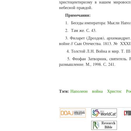
христоцентиризму в нашем мировоспр
небесной правдой.
Примечания:
1. Беседы императора: Мысли Наполе
2. Там же. С. 43.
3. Филарет (Дроздов), архимандри
войне // Сын Отечества. 1813. № XXXII
4. Толстой Л.Н. Война и мир. Т. III-
5. Феофан Затворник, святитель. 
размышление. М., 1998. С. 241.
Тэги:
Наполеон
война
Христос
Ро