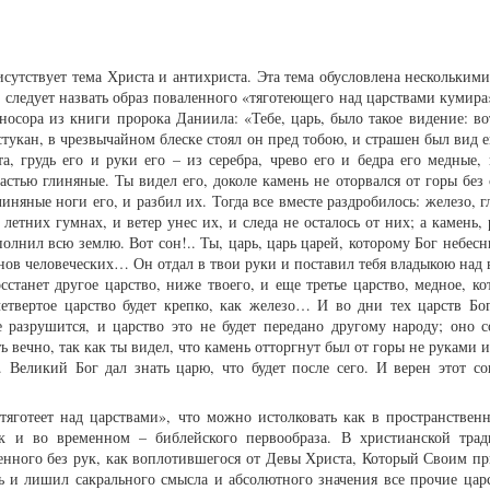
исутствует тема Христа и антихриста. Эта тема обусловлена нескольки
 следует назвать образ поваленного «тяготеющего над царствами кумира
оносора из книги пророка Даниила: «Тебе, царь, было такое видение: во
тукан, в чрезвычайном блеске стоял он пред тобою, и страшен был вид е
а, грудь его и руки его – из серебра, чрево его и бедра его медные, 
астью глиняные. Ты видел его, доколе камень не оторвался от горы без
линяные ноги его, и разбил их. Тогда все вместе раздробилось: железо, г
 летних гумнах, и ветер унес их, и следа не осталось от них; а камень
полнил всю землю. Вот сон!.. Ты, царь, царь царей, которому Бог небес
сынов человеческих… Он отдал в твои руки и поставил тебя владыкою над
сстанет другое царство, ниже твоего, и еще третье царство, медное, ко
четвертое царство будет крепко, как железо… И во дни тех царств Бо
е разрушится, и царство это не будет передано другому народу; оно 
ть вечно, так как ты видел, что камень отторгнут был от горы не руками 
о. Великий Бог дал знать царю, что будет после сего. И верен этот со
яготеет над царствами», что можно истолковать как в пространствен
к и во временном – библейского первообраза. В христианской тра
ченного без рук, как воплотившегося от Девы Христа, Который Своим п
ь и лишил сакрального смысла и абсолютного значения все прочие цар