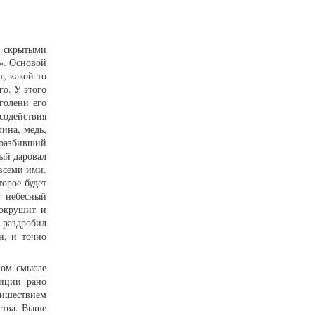
ми скрытыми
». Основой
т, какой-то
го. У этого
голени его
 содействия
лина, медь,
, разбивший
ный даровал
 всеми ими.
торое будет
г небесный
сокрушит и
и раздробил
н, и точно
ном смысле
диции рано
ришествием
ства. Выше