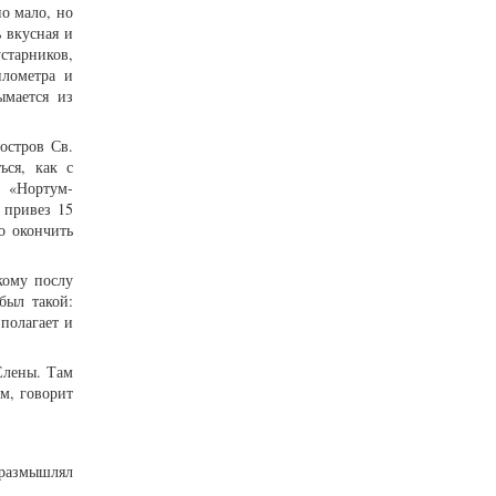
но мало, но
 вкусная и
тарников,
илометра и
ымается из
остров Св.
ься, как с
 «Нортум-
 привез 15
о окончить
кому послу
был такой:
 полагает и
Елены. Там
м, говорит
 размышлял