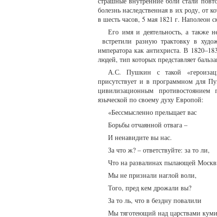
страшные внутренние боли стали повтор
болезнь наследственная в их роду, от к
в шесть часов, 5 мая 1821 г. Наполеон с
Его имя и деятельность, а также 
встретили разную трактовку в художе
императора как антихриста. В 1820–18
людей, тип которых представляет бальз
А.С. Пушкин с такой «героизаци
присутствует и в программном для Пу
цивилизационным противостоянием п
языческой по своему духу Европой:
«Бессмысленно прельщает вас
Борьбы отчаянной отвага –
И ненавидите вы нас.
За что ж? – ответствуйте: за то ли,
Что на развалинах пылающей Моск
Мы не признали наглой воли,
Того, пред кем дрожали вы?
За то ль, что в бездну повалили
Мы тяготеющий над царствами кум