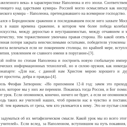
«железного века» в характеристике Наполеона и его эпохи. Соответстве
теющего над царствами кумира» Россией могло осмысляться как нисп
еского кумира – Наполеона, претендовавшего на всемирное господство.
вался о Бородинском сражении и последовавшем после него захвате Мос
ых в наши времена сражение, в котором чем более победа колеба
искусства, между дерзостью и неустрашимостью, между отчаянием и 
честву, тем торжественнее увенчана правая сторона. Но какой опять 
ленная потеря закрыта неисчислимыми остатками, победители утомлены 
могла величаться если не покорением столицы, по крайней мере, вступл
епия, уловлением ее славного имени в поругание»[3].
ой пойти по стопам Наполеона и построить новую глобальную импе
тических информационных технологий, но и силою оружия, как никогда
Бонапарте: «Для нас, с данной нам Христом мерою хорошего и ду
ет простоты, добра и правды»[4].
тель Феофан Затворник: «Но припомним 12-й год: зачем это прихо
зло, которое мы у них же переняли. Покаялась тогда Россия, и Бог поми
от урок. Если опомнимся, конечно, ничего не будет, а если не опомнимся,
подь таких же учителей наших, чтоб привели нас в чувство и постави
: тем врачевать от греха, чем кто увлекается к нему. Это не пустые слов
 задуматься об их метафизическом смысле. Какой урок мы из всего этог
учителей». Если вслед, за Наполеоном, вступившим на путь покаяния