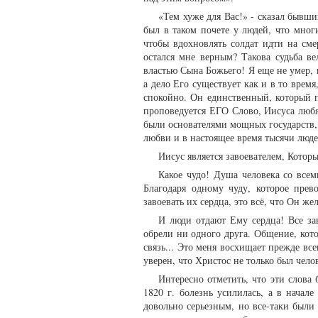
«Тем хуже для Вас!» - сказал бывши
был в таком почете у людей, что мног
чтобы вдохновлять солдат идти на смер
остался мне верным? Такова судьба в
властью Сына Божьего! Я еще не умер, 
а дело Его существует как и в то время
спокойно. Он единственный, который 
проповедуется ЕГО Слово, Иисуса любя
были основателями мощных государств, 
любви и в настоящее время тысячи люде
Иисус является завоевателем, Котор
Какое чудо! Душа человека со всем
Благодаря одному чуду, которое прев
завоевать их сердца, это всё, что Он жел
И люди отдают Ему сердца! Все за
обрели ни одного друга. Общение, кот
связь... Это меня восхищает прежде вс
уверен, что Христос не только был чел
Интересно отметить, что эти слова 
1820 г. болезнь усилилась, а в нача
довольно серьезным, но все-таки были